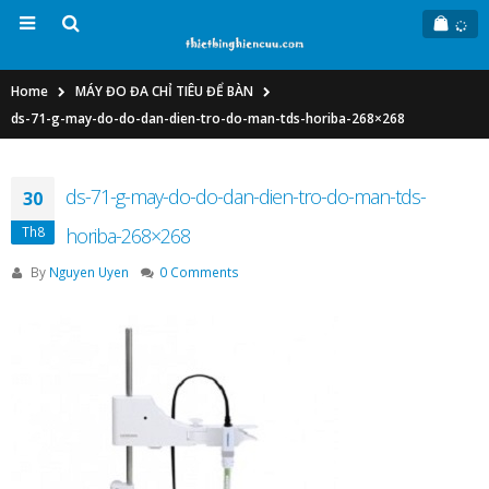
Home
MÁY ĐO ĐA CHỈ TIÊU ĐỂ BÀN
ds-71-g-may-do-do-dan-dien-tro-do-man-tds-horiba-268×268
ds-71-g-may-do-do-dan-dien-tro-do-man-tds-
30
Th8
horiba-268×268
By
Nguyen Uyen
0 Comments