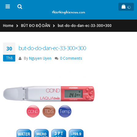
Home
BÚT ĐO ĐỘ DẪN
but-do-do-dan-ec-33-300×300
but-do-do-dan-ec-33-300×300
30
Th8
By
Nguyen Uyen
0 Comments