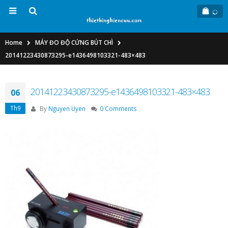
Home
MÁY ĐO ĐỘ CỨNG BÚT CHÌ
20141223430873295-e1436498103321-483×483
20141223430873295-e1436498103321-483×483
06
Th9
By
Nguyen Uyen
0 Comments