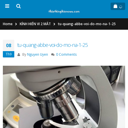
Home
KÍNH HIỂN VI 2 MẮT
tu-quang-abbe-voi-do-mo-na-1-25
tu-quang-abbe-voi-do-mo-na-1-25
08
Th9
By
Nguyen Uyen
0 Comments