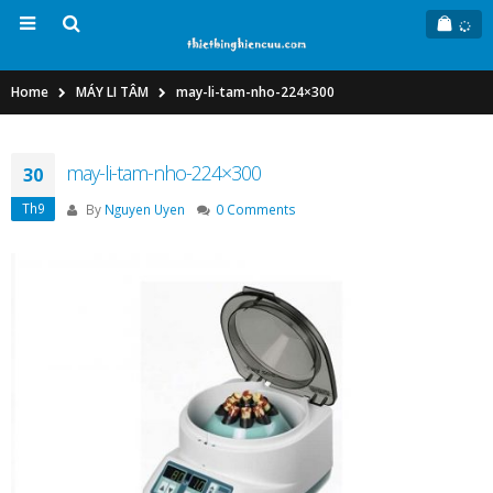
Home
MÁY LI TÂM
may-li-tam-nho-224×300
may-li-tam-nho-224×300
30
Th9
By
Nguyen Uyen
0 Comments