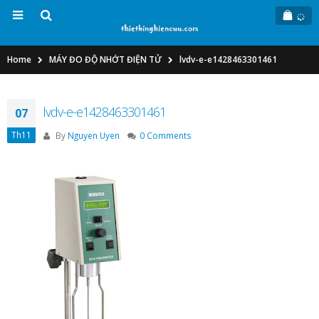
Home
MÁY ĐO ĐỘ NHỚT ĐIỆN TỬ
lvdv-e-e1428463301461
lvdv-e-e1428463301461
07
Th11
By
Nguyen Uyen
0 Comments