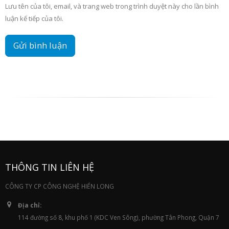
Lưu tên của tôi, email, và trang web trong trình duyệt này cho lần bình
luận kế tiếp của tôi.
THÔNG TIN LIÊN HỆ
CÔNG TY CP CÔNG NGHỆ HIỂN LONG
Địa chỉ:
114 đường số 8, khu phố 1 (KDC Ven Sông), phường Tân Phong, Quận 7