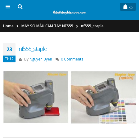
Home
MÁY SO MÀU CẦM TAY NF555
nf555_staple
nf555_staple
23
Th12
By
Nguyen Uyen
0 Comments