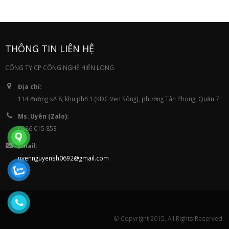
THÔNG TIN LIÊN HỆ
CÔNG TY CP CÔNG NGHỆ HIỂN LONG
Địa chỉ:
114 đường số 8, khu phố 1 (KDC Ven Sông), phường Tân Phong, Quận 7
Ms. Uyên (Zalo):
0386 015 853
Email:
uyennguyensh0692@gmail.com
© Copyright 2015. All Rights Reserved.