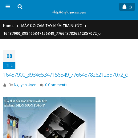
Home
MÁY ĐO CẦM TAY KIỂM TRA NƯỚC
16487900_398465347156349_7766437826212857072_o
08
Th2
16487900_398465347156349_7766437826212857072_o
By
Nguyen Uyen
0 Comments