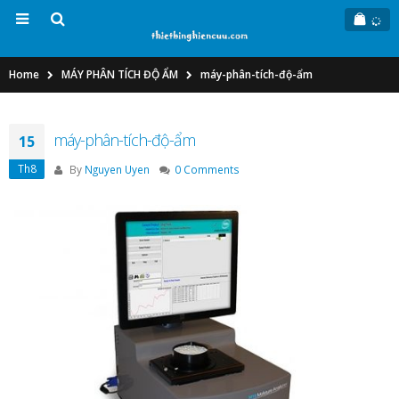
Home
MÁY PHÂN TÍCH ĐỘ ẨM
máy-phân-tích-độ-ẩm
máy-phân-tích-độ-ẩm
15
Th8
By
Nguyen Uyen
0 Comments