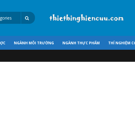
ƯỢC
NGÀNH MÔI TRƯỜNG
NGÀNH THỰC PHẨM
THÍ NGHIỆM C