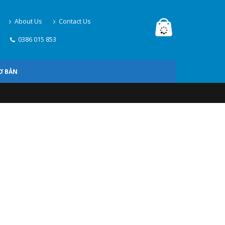
About Us
Contact Us
0386 015 853
Ơ BẢN