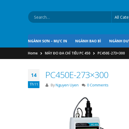
NGÀNH SƠN – MỰC IN
NGÀNH BAO BÌ
NGÀNH D
Home
MÁY ĐO ĐA CHỈ TIÊU PC 450
PC450E-273×300
PC450E-273×300
14
Th11
By
Nguyen Uyen
0 Comments