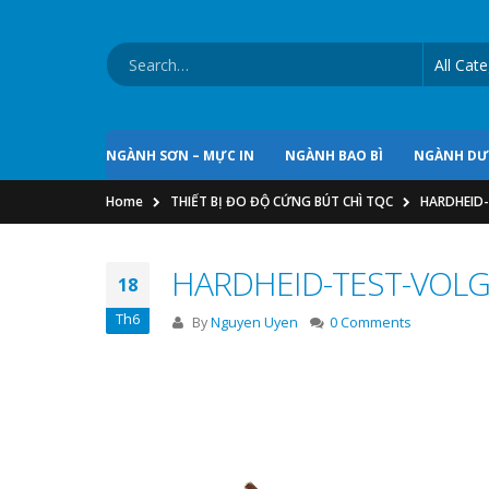
NGÀNH SƠN – MỰC IN
NGÀNH BAO BÌ
NGÀNH D
Home
THIẾT BỊ ĐO ĐỘ CỨNG BÚT CHÌ TQC
HARDHEID
HARDHEID-TEST-VOLG
18
Th6
By
Nguyen Uyen
0 Comments