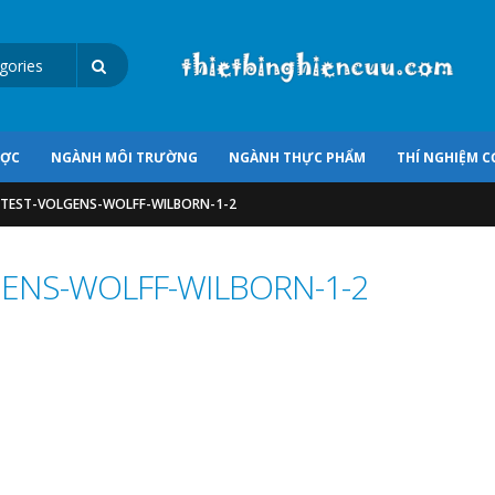
ƯỢC
NGÀNH MÔI TRƯỜNG
NGÀNH THỰC PHẨM
THÍ NGHIỆM C
-TEST-VOLGENS-WOLFF-WILBORN-1-2
ENS-WOLFF-WILBORN-1-2