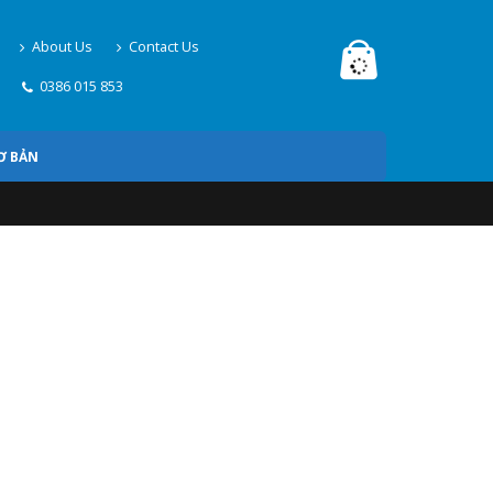
About Us
Contact Us
0386 015 853
Ơ BẢN