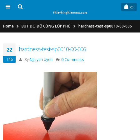
Home
BÚT ĐO ĐỘ CỨNG LỚP PHỦ
hardness-test-sp0010-00-006
hardness-test-sp0010-00-006
22
Th6
By
Nguyen Uyen
0 Comments