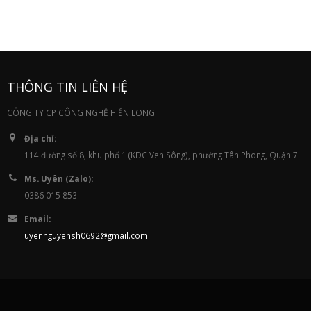
THÔNG TIN LIÊN HỆ
CÔNG TY CP CÔNG NGHỆ HIỂN LONG
Địa chỉ:
114 đường số 8, khu phố 1 (KDC Ven Sông), phường Tân Phong, Quận 7
Ms. Uyên (Zalo):
0386 015 853
Email:
uyennguyensh0692@gmail.com