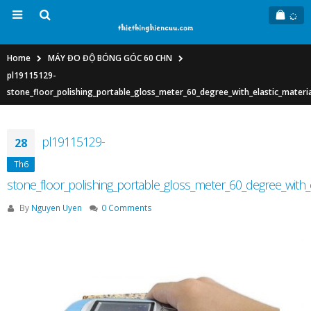
Home
MÁY ĐO ĐỘ BÓNG GÓC 60 CHN
pl19115129-
stone_floor_polishing_portable_gloss_meter_60_degree_with_elastic_materia
pl19115129-
28
Th6
stone_floor_polishing_portable_gloss_meter_60_degree_with_e
By
Nguyen Uyen
0 Comments