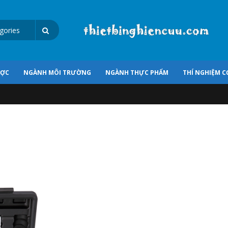
ƯỢC
NGÀNH MÔI TRƯỜNG
NGÀNH THỰC PHẨM
THÍ NGHIỆM C