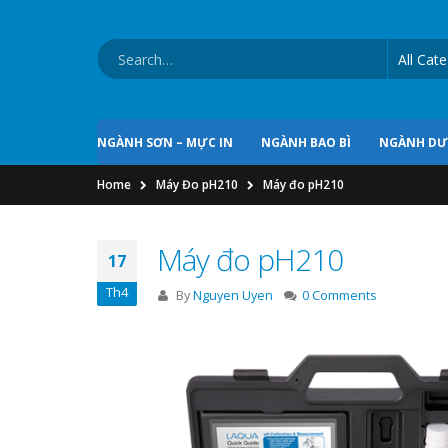
NGÀNH SƠN – MỰC IN
NGÀNH BAO BÌ
NGÀNH D
Home
Máy Đo pH210
Máy đo pH210
Máy đo pH210
17
Th4
By
Nguyen Uyen
0 Comments