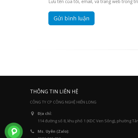
Lưu tên của tôi, email, và trang web trong trì
THÔNG TIN LIÊN HỆ
CÔNG TY CP CÔNG NGHỆ HIỂN LONG
Địa chỉ:
114 đường số 8, khu phố 1 (KDC Ven Sông), phường Tâ
Ms. Uyên (Zalo):