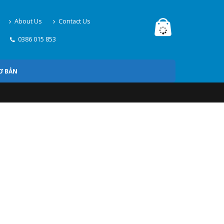
About Us
Contact Us
0386 015 853
Ơ BẢN