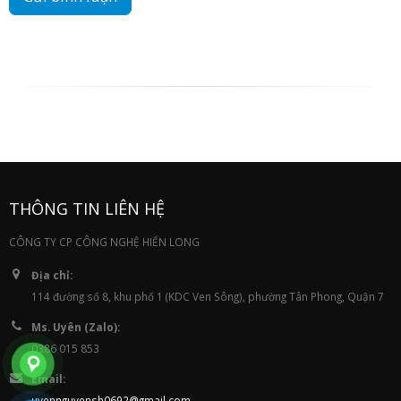
THÔNG TIN LIÊN HỆ
CÔNG TY CP CÔNG NGHỆ HIỂN LONG
Địa chỉ:
114 đường số 8, khu phố 1 (KDC Ven Sông), phường Tân Phong, Quận 7
Ms. Uyên (Zalo):
0386 015 853
Email:
uyennguyensh0692@gmail.com