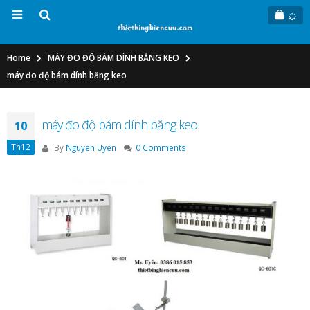
Home
MÁY ĐO ĐỘ BÁM DÍNH BĂNG KEO
máy đo độ bám dính băng keo
máy đo độ bám dính băng keo
10
Th12
By
Nguyen Uyen
0 Comments