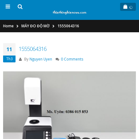
Home
MÁY ĐO ĐỘ MỜ
1555064316
1555064316
11
Th3
By
Nguyen Uyen
0 Comments