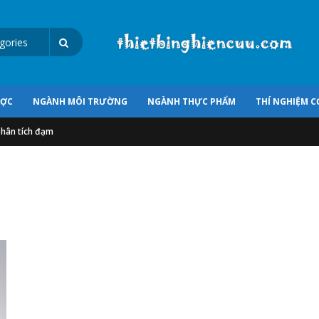
ƯỢC
NGÀNH MÔI TRƯỜNG
NGÀNH THỰC PHẨM
THÍ NGHIỆM C
hân tích đạm