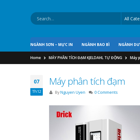
NGÀNH SƠN – MỰC IN
NGÀNH BAO BÌ
NGÀNH D
Home
MÁY PHÂN TÍCH ĐẠM KJELDAHL TỰ ĐỘNG
Máy p
Máy phân tích đạm
07
Th12
By
Nguyen Uyen
0 Comments