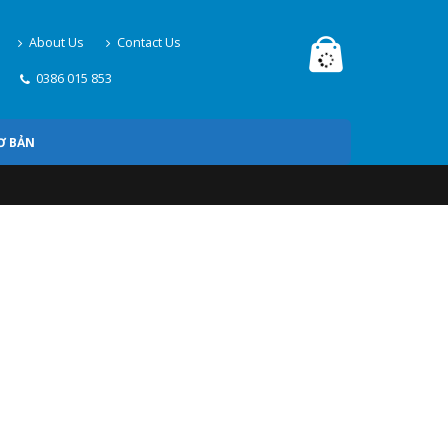
About Us
Contact Us
0386 015 853
Ơ BẢN