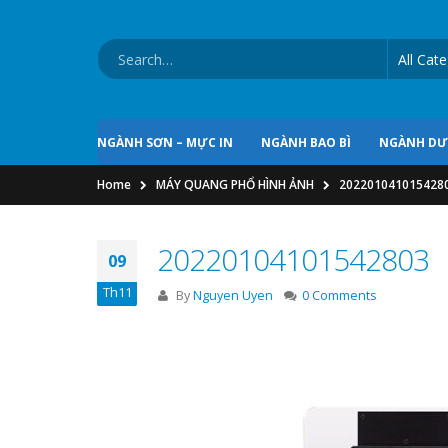
NGÀNH SƠN – MỰC IN
NGÀNH BAO BÌ
NGÀNH D
Home
MÁY QUANG PHỔ HÌNH ẢNH
202201041015428
20220104101542803
09
Th11
By
Nguyen Uyen
0 Comments