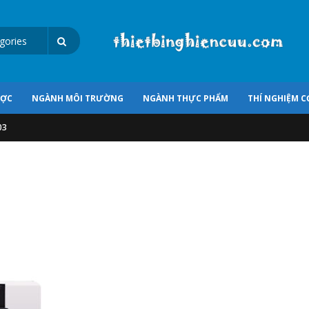
ƯỢC
NGÀNH MÔI TRƯỜNG
NGÀNH THỰC PHẨM
THÍ NGHIỆM C
03