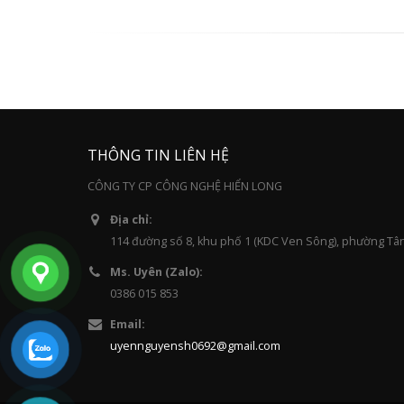
THÔNG TIN LIÊN HỆ
CÔNG TY CP CÔNG NGHỆ HIỂN LONG
Địa chỉ:
114 đường số 8, khu phố 1 (KDC Ven Sông), phường Tâ
Ms. Uyên (Zalo):
0386 015 853
Email:
uyennguyensh0692@gmail.com