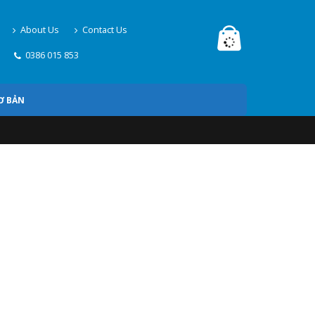
About Us
Contact Us
0386 015 853
Ơ BẢN