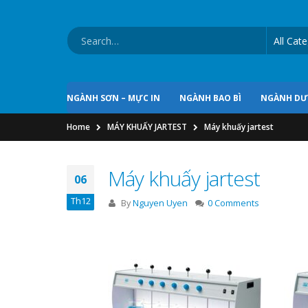
NGÀNH SƠN – MỰC IN
NGÀNH BAO BÌ
NGÀNH D
Home
MÁY KHUẤY JARTEST
Máy khuấy jartest
Máy khuấy jartest
06
Th12
By
Nguyen Uyen
0 Comments