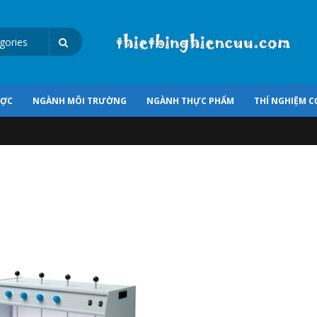
ƯỢC
NGÀNH MÔI TRƯỜNG
NGÀNH THỰC PHẨM
THÍ NGHIỆM C