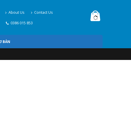
About Us
Contact Us
0386 015 853
Ơ BẢN