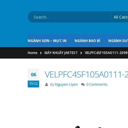
NGÀNH SƠN – MỰC IN
NGÀNH BAO BÌ
NGÀNH D
Home
MÁY KHUẤY JARTEST
VELPFC4SF105A0111-2098
VELPFC4SF105A0111-
06
Th12
By
Nguyen Uyen
0 Comments