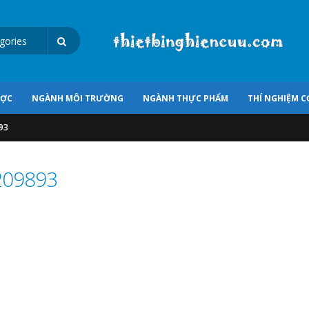
ƯỢC
NGÀNH MÔI TRƯỜNG
NGÀNH THỰC PHẨM
THÍ NGHIỆM C
93
209893