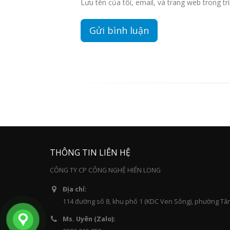
Lưu tên của tôi, email, và trang web trong trì
THÔNG TIN LIÊN HỆ
CÔNG TY CP CÔNG NGHỆ HIỂN LONG
Địa chỉ:
114 đường số 8, khu phố 1 (KDC Ven Sông), phường Tâ
Ms. Uyên (Zalo):