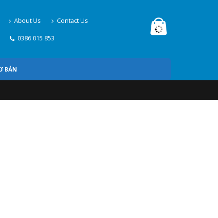
About Us
Contact Us
0386 015 853
Ơ BẢN