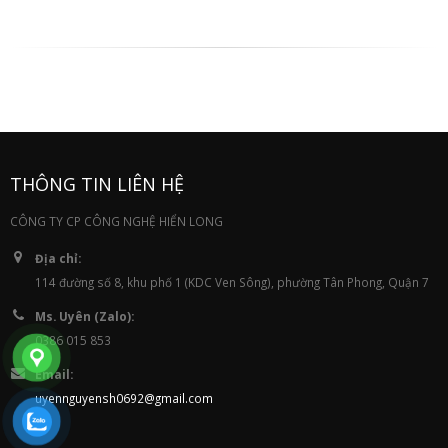
THÔNG TIN LIÊN HỆ
CÔNG TY CP CÔNG NGHỆ HIỂN LONG
Địa chỉ:
114 đường số 8, khu phố 1 (KDC Ven Sông), phường Tân Phong, Quận 7
Ms. Uyên (Zalo):
0386 015 853
Email:
uyennguyensh0692@gmail.com