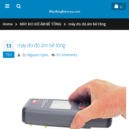
Home
MÁY ĐO ĐỘ ẨM BÊ TÔNG
máy đo độ ẩm bê tông
máy đo độ ẩm bê tông
13
Th3
By
Nguyen Uyen
0 Comments