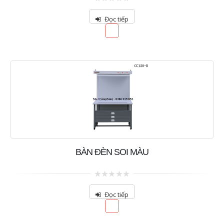
0
out
Đọc tiếp
of
5
BÀN ĐÈN SOI MÀU
0
out
Đọc tiếp
of
5