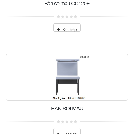
Bàn so màu CC120E
0
out
Đọc tiếp
of
5
BÀN SOI MÀU
0
out