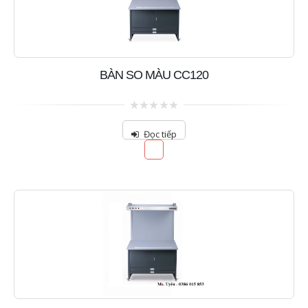
BÀN SO MÀU CC120
0
out
Đọc tiếp
of
5