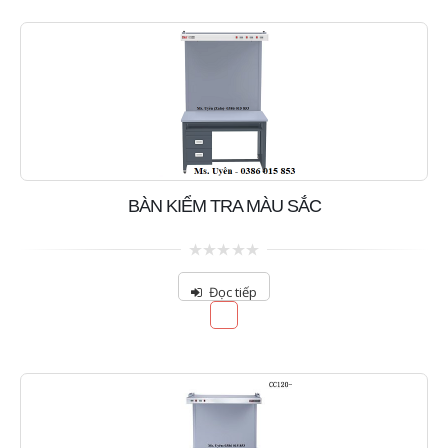
BÀN KIỂM TRA MÀU SẮC
0
out
Đọc tiếp
of
5