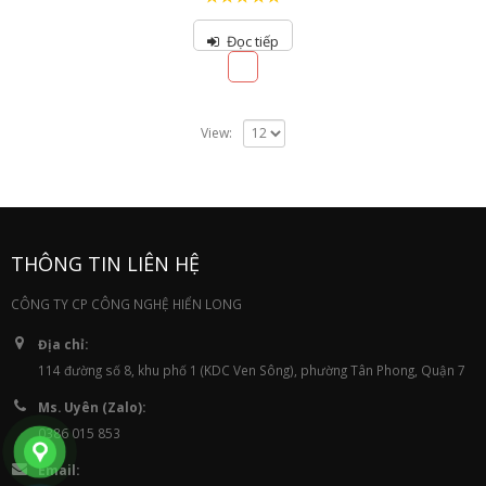
5.00
out of 5
Đọc tiếp
View:
THÔNG TIN LIÊN HỆ
CÔNG TY CP CÔNG NGHỆ HIỂN LONG
Địa chỉ:
114 đường số 8, khu phố 1 (KDC Ven Sông), phường Tân Phong, Quận 7
Ms. Uyên (Zalo):
0386 015 853
Email: