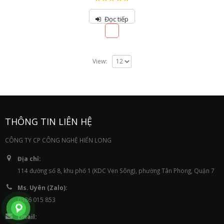
4.50
out of
5
Đọc tiếp
View:
THÔNG TIN LIÊN HỆ
CÔNG TY CP CÔNG NGHỆ HIỂN LONG
Địa chỉ:
114 đường số 8, khu phố 1 (KDC Ven Sông), phường Tân Phong, Quận 7
Ms. Uyên (Zalo):
0386 015 853
Email: