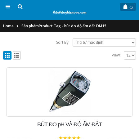
Home
Sản phẩm
Product Tag -
bút đo độ ẩm đất DM15
Sort By:
View:
BÚT ĐO pH VÀ ĐỘ ẨM ĐẤT