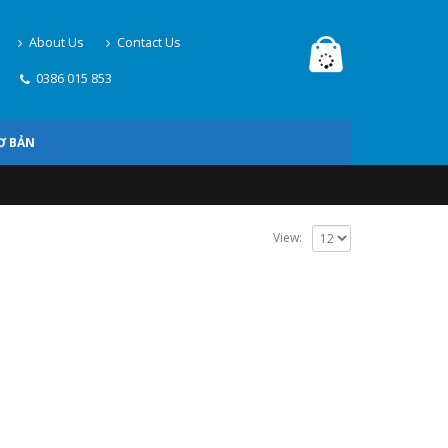
About Us
Contact Us
0386 015 853
Ơ BẢN
View: