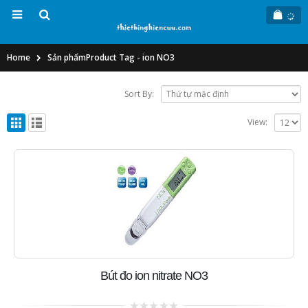
Home
Sản phẩm
Product Tag -
ion NO3
Sort By:
View:
Bút đo ion nitrate NO3