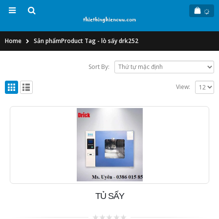
Home
Sản phẩm
Product Tag -
lò sấy drk252
Sort By:
View:
TỦ SẤY