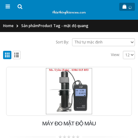
Home
Sản phẩm
Product Tag -
mật độ quang
Sort By:
View:
MÁY ĐO MẬT ĐỘ MÀU