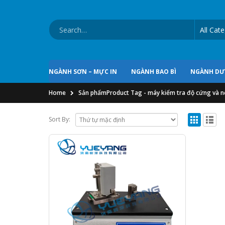
NGÀNH SƠN – MỰC IN
NGÀNH BAO BÌ
NGÀNH D
Home
Sản phẩm
Product Tag -
máy kiểm tra độ cứng và n
Sort By: