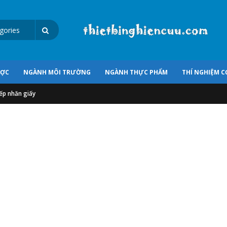
ƯỢC
NGÀNH MÔI TRƯỜNG
NGÀNH THỰC PHẨM
THÍ NGHIỆM C
ếp nhăn giấy