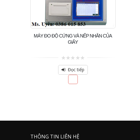
MÁY ĐO ĐỘ CỨNG VÀ NẾP NHĂN CỦA
GIẤY
0
out
Đọc tiếp
of
5
THÔNG TIN LIÊN HỆ