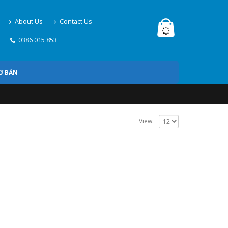
About Us
Contact Us
0386 015 853
Ơ BẢN
View: