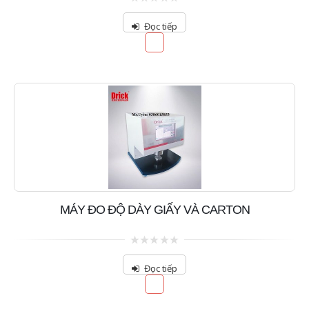
0
out
Đọc tiếp
of
5
MÁY ĐO ĐỘ DÀY GIẤY VÀ CARTON
0
out
Đọc tiếp
of
5