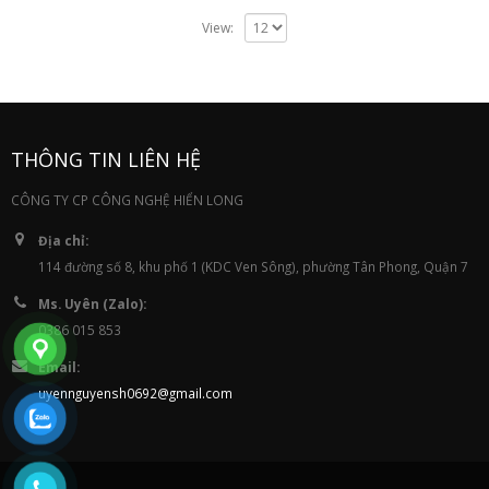
View:
THÔNG TIN LIÊN HỆ
CÔNG TY CP CÔNG NGHỆ HIỂN LONG
Địa chỉ:
114 đường số 8, khu phố 1 (KDC Ven Sông), phường Tân Phong, Quận 7
Ms. Uyên (Zalo):
0386 015 853
Email:
uyennguyensh0692@gmail.com