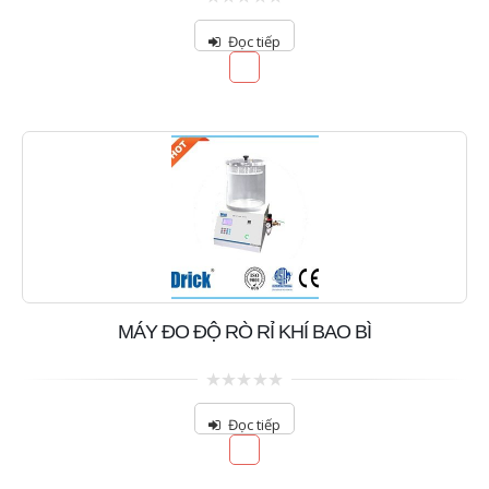
0
out
Đọc tiếp
of
5
MÁY ĐO ĐỘ RÒ RỈ KHÍ BAO BÌ
0
out
Đọc tiếp
of
5