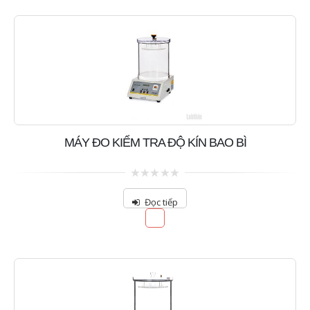
MÁY ĐO KIỂM TRA ĐỘ KÍN BAO BÌ
0
out
Đọc tiếp
of
5