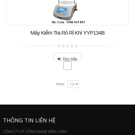
Máy Kiểm Tra Rò Rỉ Khí YYP134B
0
out
Đọc tiếp
of
5
View:
THÔNG TIN LIÊN HỆ
CÔNG TY CP CÔNG NGHỆ HIỂN LONG