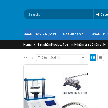
NGÀNH SƠN – MỰC IN
NGÀNH BAO BÌ
NGÀNH D
Home
Sản phẩm
Product Tag -
máy kiểm tra độ nén giấy
Sort By: