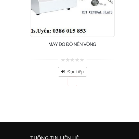
MÁY ĐO ĐỘ NÉN VÒNG
0
out
Đọc tiếp
of
5
THÔNG TIN LIÊN HỆ