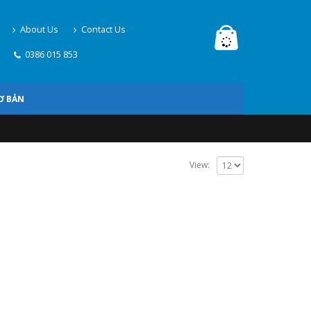
About Us
Contact Us
0386 015 853
Ơ BẢN
View: