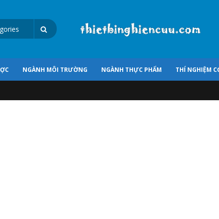
ƯỢC
NGÀNH MÔI TRƯỜNG
NGÀNH THỰC PHẨM
THÍ NGHIỆM C