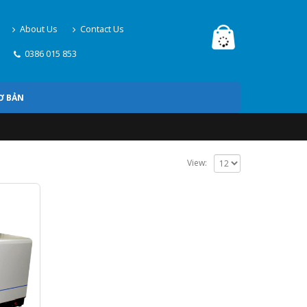
About Us
Contact Us
0386 015 853
Ơ BẢN
View: