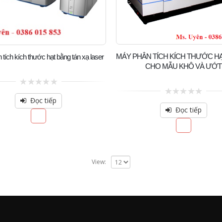
MÁY PHÂN TÍCH KÍCH THƯỚC H
tích kích thước hạt bằng tán xạ laser
CHO MẪU KHÔ VÀ ƯỚT
0
out
Đọc tiếp
0
of
out
Đọc tiếp
5
of
5
View: