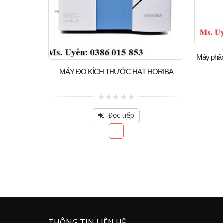
Máy phân 
MÁY ĐO KÍCH THƯỚC HẠT HORIBA
0
out
Đọc tiếp
of
5
THÔNG TIN LIÊN HỆ