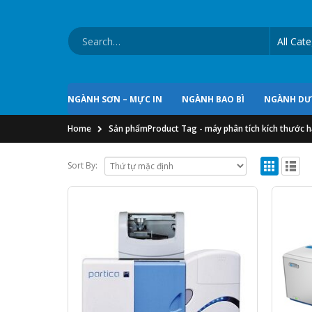
NGÀNH SƠN – MỰC IN
NGÀNH BAO BÌ
NGÀNH D
Home
Sản phẩm
Product Tag -
máy phân tích kích thước h
Sort By: