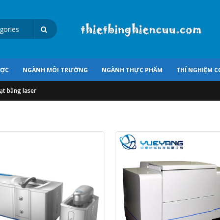
ƯỢC
NGÀNH MÔI TRƯỜNG
NGÀNH THỰC PHẨM
THÍ NGHIỆM C
ạt bằng laser