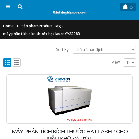
Home
Sản phẩm
Product Tag -
máy phân tích kích thước hạt laser YY2308B
Sort By:
View:
MÁY PHÂN TÍCH KÍCH THƯỚC HẠT LASER CHO
MẪU KHÔ VÀ ƯỚT