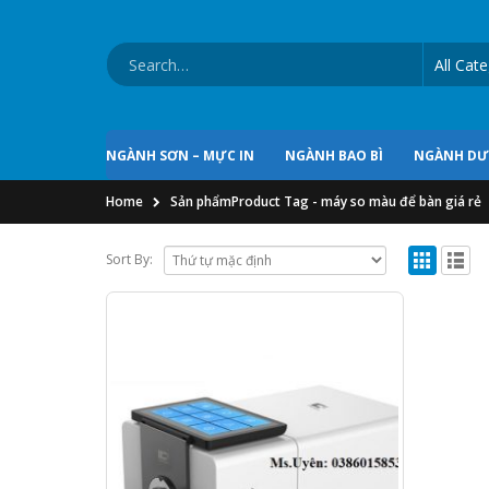
NGÀNH SƠN – MỰC IN
NGÀNH BAO BÌ
NGÀNH D
Home
Sản phẩm
Product Tag -
máy so màu để bàn giá rẻ
Sort By: