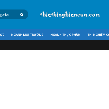
ƯỢC
NGÀNH MÔI TRƯỜNG
NGÀNH THỰC PHẨM
THÍ NGHIỆM C