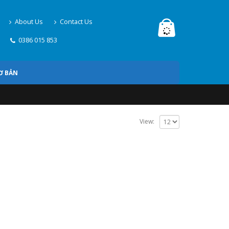
About Us
Contact Us
0386 015 853
Ơ BẢN
View: