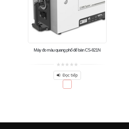
Máy đo màu quang phổ để bàn CS-821N
0
out
Đọc tiếp
of
5