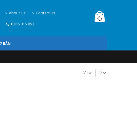
About Us
Contact Us
0386 015 853
Ơ BẢN
View: