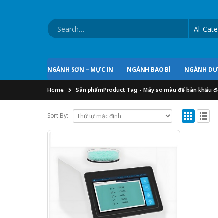
NGÀNH SƠN – MỰC IN
NGÀNH BAO BÌ
NGÀNH D
Home
Sản phẩm
Product Tag -
Máy so màu để bàn khẩu đ
Sort By: