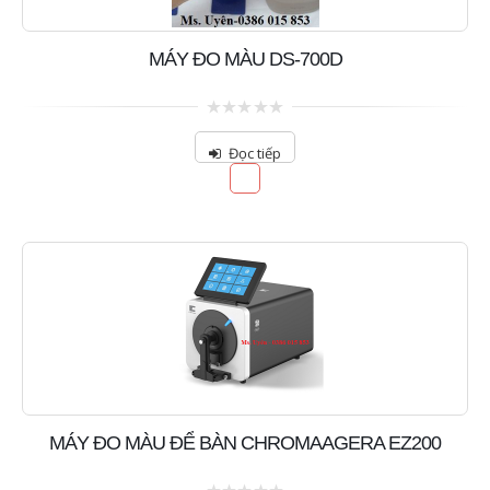
MÁY ĐO MÀU DS-700D
0
out
Đọc tiếp
of
5
MÁY ĐO MÀU ĐỂ BÀN CHROMAAGERA EZ200