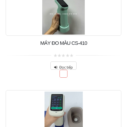
MÁY ĐO MÀU CS-410
0
out
Đọc tiếp
of
5