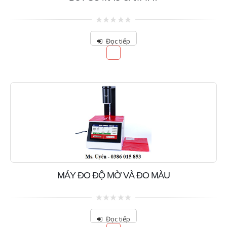
0
out
Đọc tiếp
of
5
MÁY ĐO ĐỘ MỜ VÀ ĐO MÀU
0
out
Đọc tiếp
of