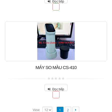
Đọc tiếp
of
5
MÁY SO MÀU CS-410
0
out
Đọc tiếp
of
5
View:
1
2