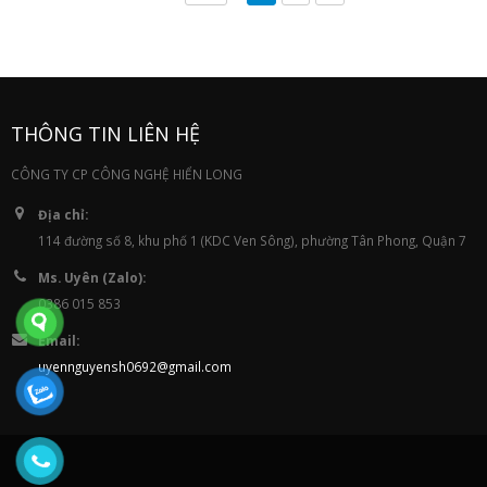
THÔNG TIN LIÊN HỆ
CÔNG TY CP CÔNG NGHỆ HIỂN LONG
Địa chỉ:
114 đường số 8, khu phố 1 (KDC Ven Sông), phường Tân Phong, Quận 7
Ms. Uyên (Zalo):
0386 015 853
Email:
uyennguyensh0692@gmail.com