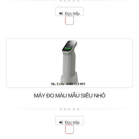
0
out
Đọc tiếp
of
5
MÁY ĐO MÀU MẪU SIÊU NHỎ
0
out
Đọc tiếp
of
5