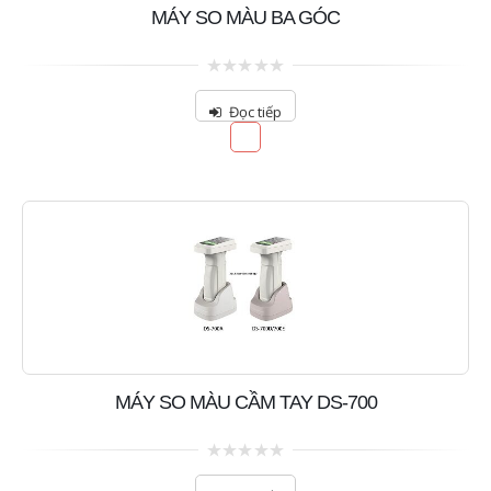
MÁY SO MÀU BA GÓC
0
out
Đọc tiếp
of
5
MÁY SO MÀU CẦM TAY DS-700
0
out