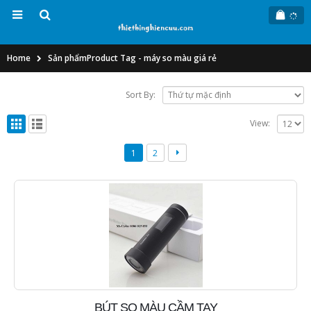
Home
Sản phẩm
Product Tag -
máy so màu giá rẻ
Sort By:
View:
1
2
BÚT SO MÀU CẦM TAY