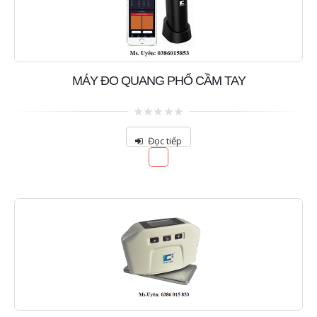
MÁY ĐO QUANG PHỔ CẦM TAY
0
out
Đọc tiếp
of
5