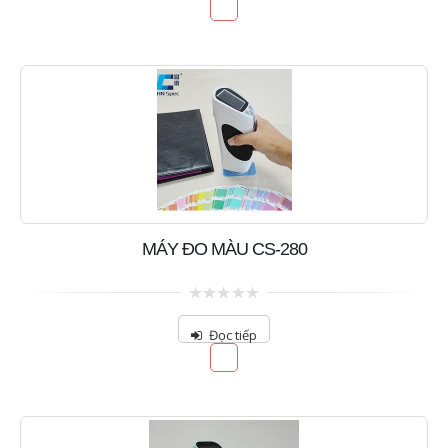
5
MÁY ĐO MÀU CS-280
0
out
Đọc tiếp
of
5