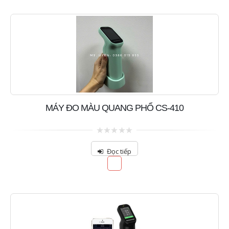
MÁY ĐO MÀU QUANG PHỔ CS-410
0
out
Đọc tiếp
of
5