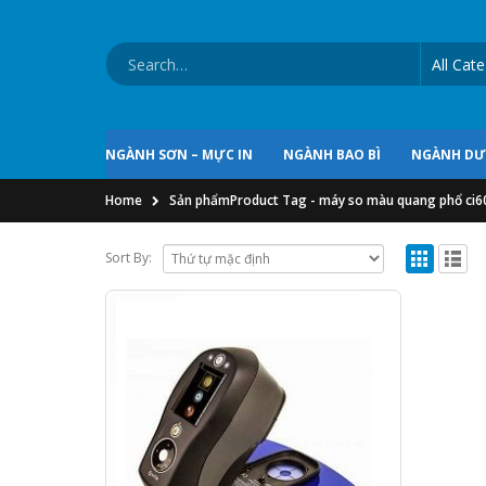
NGÀNH SƠN – MỰC IN
NGÀNH BAO BÌ
NGÀNH D
Home
Sản phẩm
Product Tag -
máy so màu quang phổ ci6
Sort By: