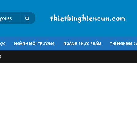
ƯỢC
NGÀNH MÔI TRƯỜNG
NGÀNH THỰC PHẨM
THÍ NGHIỆM C
0