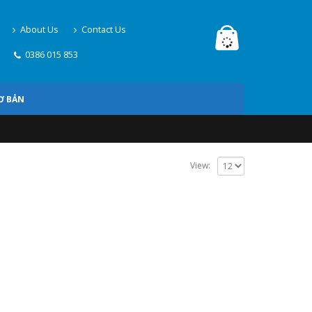
About Us
Contact Us
0386 015 853
Ơ BẢN
View: