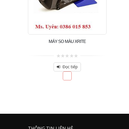
MÁY SO MÀU XRITE
0
out
Đọc tiếp
of
5
THÔNG TIN LIÊN HỆ