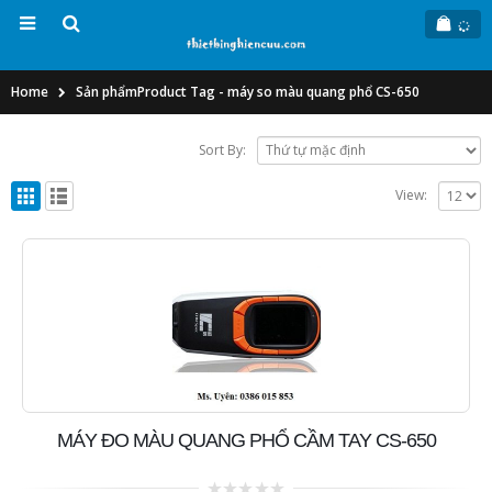
Home
Sản phẩm
Product Tag -
máy so màu quang phổ CS-650
Sort By:
View:
MÁY ĐO MÀU QUANG PHỔ CẦM TAY CS-650