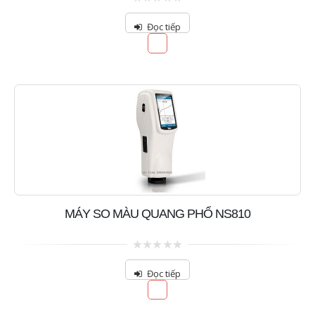
0
out
Đọc tiếp
of
5
MÁY SO MÀU QUANG PHỔ NS810
0
out
Đọc tiếp
of
5