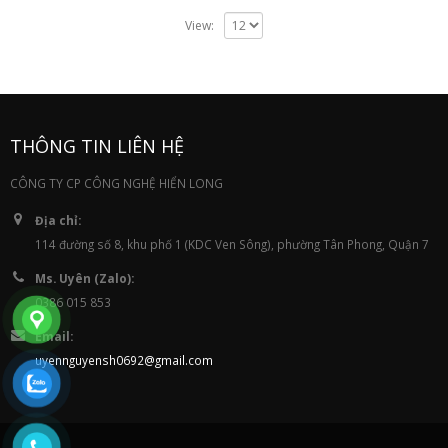
View:
THÔNG TIN LIÊN HỆ
CÔNG TY CP CÔNG NGHỆ HIỂN LONG
Địa chỉ:
114 đường số 8, khu phố 1 (KDC Ven Sông), phường Tân Phong, Quận 7
Ms. Uyên (Zalo):
0386 015 853
Email:
uyennguyensh0692@gmail.com