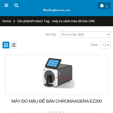
Home
Sản phẩm
Product Tag -
máy so sánh màu để bàn CHN
Sort By:
View:
MÁY ĐO MÀU ĐỂ BÀN CHROMAAGERA EZ200