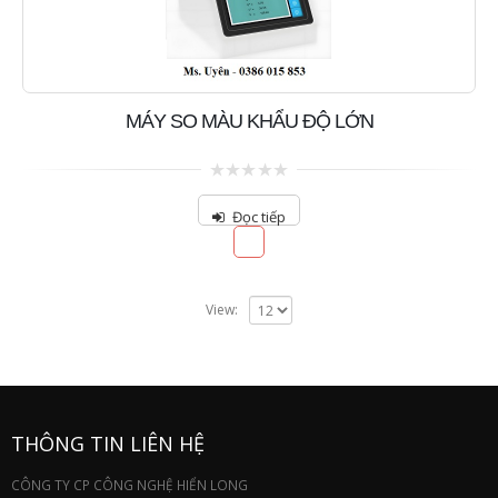
MÁY SO MÀU KHẨU ĐỘ LỚN
0
out
Đọc tiếp
of
5
View:
THÔNG TIN LIÊN HỆ
CÔNG TY CP CÔNG NGHỆ HIỂN LONG