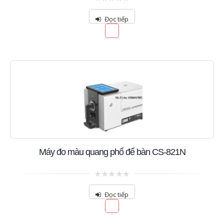
0
out
Đọc tiếp
of
5
Máy đo màu quang phổ để bàn CS-821N
0
out
Đọc tiếp
of
5