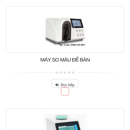
MÁY SO MÀU ĐỂ BÀN
0
out
Đọc tiếp
of
5