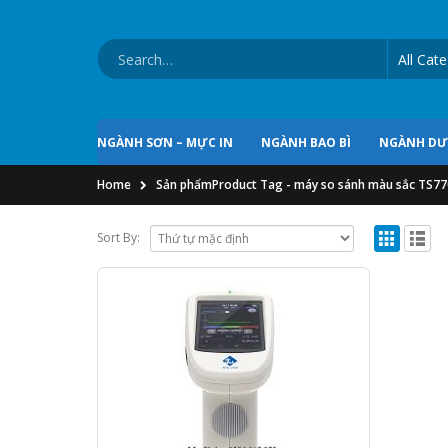
NGÀNH SƠN – MỰC IN
NGÀNH BAO BÌ
NGÀNH D
Home
Sản phẩm
Product Tag -
máy so sánh màu sắc TS7
Sort By: