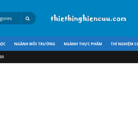
ƯỢC
NGÀNH MÔI TRƯỜNG
NGÀNH THỰC PHẨM
THÍ NGHIỆM C
700