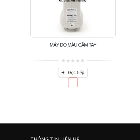
MÁY ĐO MÀU CẦM TAY
0
out
Đọc tiếp
of
5
THÔNG TIN LIÊN HỆ