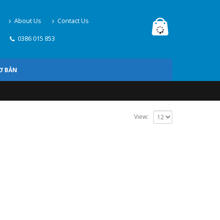
About Us
Contact Us
0386 015 853
Ơ BẢN
View: