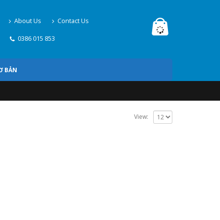
About Us
Contact Us
0386 015 853
Ơ BẢN
View: