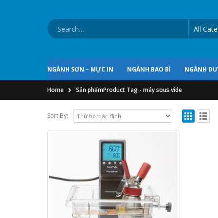
NGÀNH SƠN – MỰC IN
NGÀNH BAO BÌ
NGÀNH D
Home
Sản phẩm
Product Tag -
máy sous vide
Sort By: