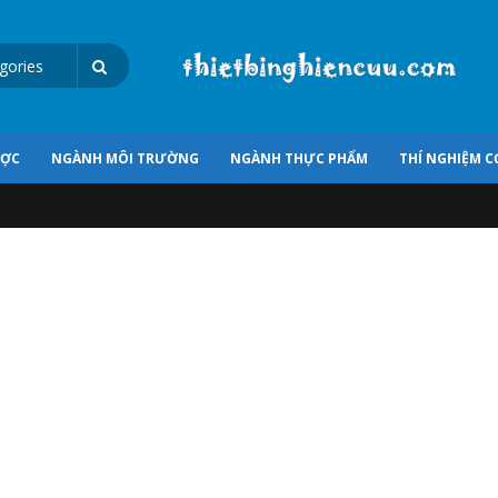
ƯỢC
NGÀNH MÔI TRƯỜNG
NGÀNH THỰC PHẨM
THÍ NGHIỆM C