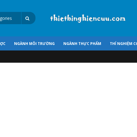
ƯỢC
NGÀNH MÔI TRƯỜNG
NGÀNH THỰC PHẨM
THÍ NGHIỆM C