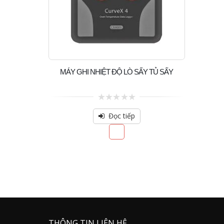
MÁY GHI NHIỆT ĐỘ LÒ SẤY TỦ SẤY
0
out
Đọc tiếp
of
5
THÔNG TIN LIÊN HỆ