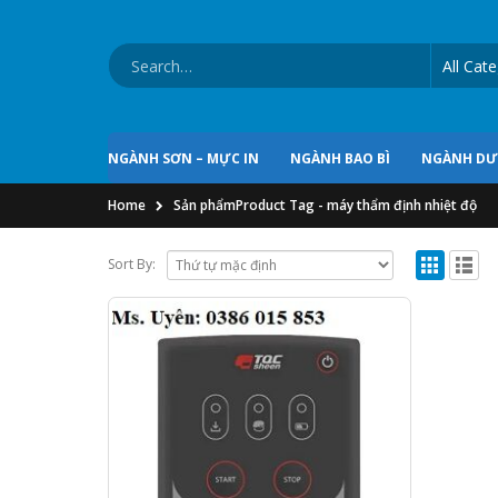
NGÀNH SƠN – MỰC IN
NGÀNH BAO BÌ
NGÀNH D
Home
Sản phẩm
Product Tag -
máy thẩm định nhiệt độ
Sort By: