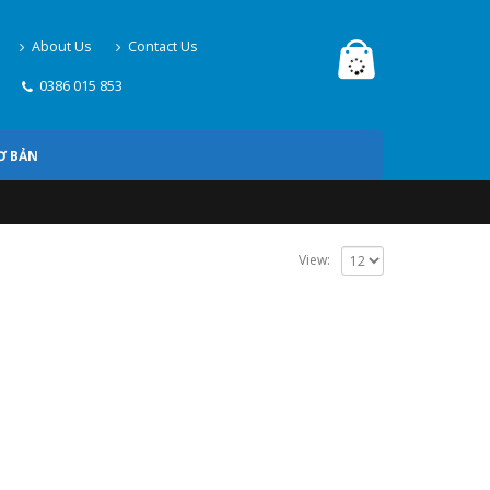
About Us
Contact Us
0386 015 853
Ơ BẢN
View: