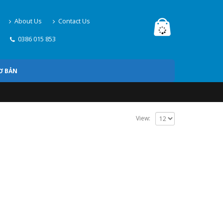
About Us
Contact Us
0386 015 853
Ơ BẢN
View: