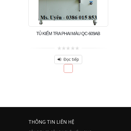
TỦ KIỂM TRA PHAI MÀU QC-609AB
0
out
Đọc tiếp
of
5
THÔNG TIN LIÊN HỆ