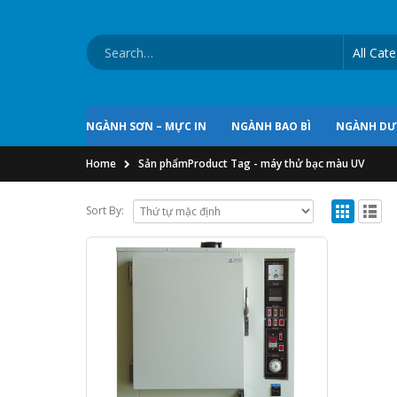
NGÀNH SƠN – MỰC IN
NGÀNH BAO BÌ
NGÀNH D
Home
Sản phẩm
Product Tag -
máy thử bạc màu UV
Sort By: