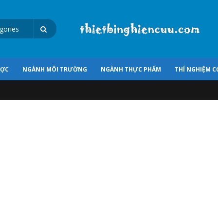
ƯỢC
NGÀNH MÔI TRƯỜNG
NGÀNH THỰC PHẨM
THÍ NGHIỆM C