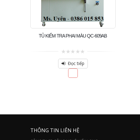
TỦ KIỂM TRA PHAI MÀU QC-609AB
0
out
Đọc tiếp
of
5
THÔNG TIN LIÊN HỆ