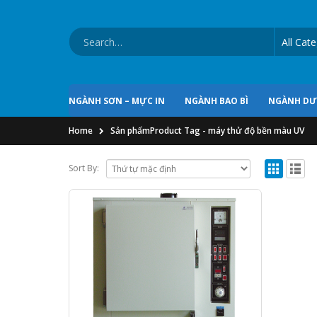
NGÀNH SƠN – MỰC IN
NGÀNH BAO BÌ
NGÀNH D
Home
Sản phẩm
Product Tag -
máy thử độ bền màu UV
Sort By: