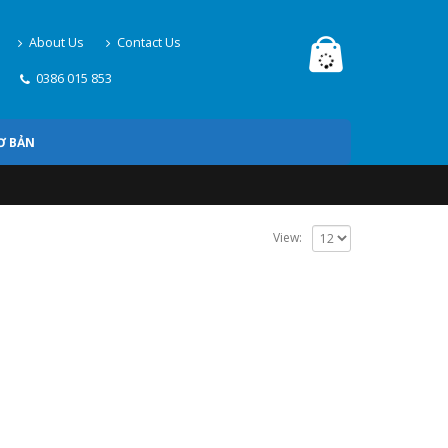
About Us
Contact Us
0386 015 853
Ơ BẢN
View: