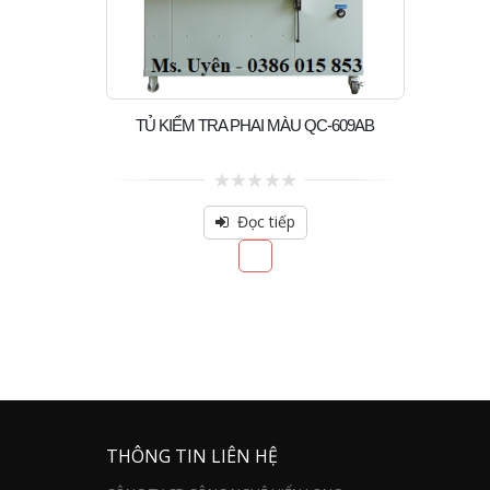
TỦ KIỂM TRA PHAI MÀU QC-609AB
0
out
Đọc tiếp
of
5
THÔNG TIN LIÊN HỆ