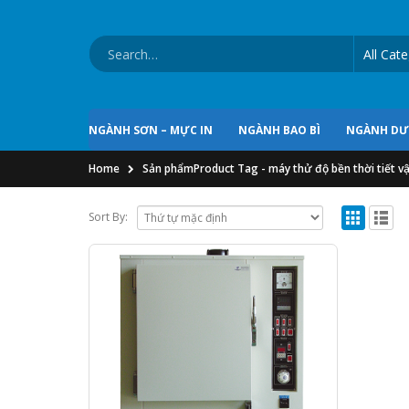
NGÀNH SƠN – MỰC IN
NGÀNH BAO BÌ
NGÀNH D
Home
Sản phẩm
Product Tag -
máy thử độ bền thời tiết vậ
Sort By: