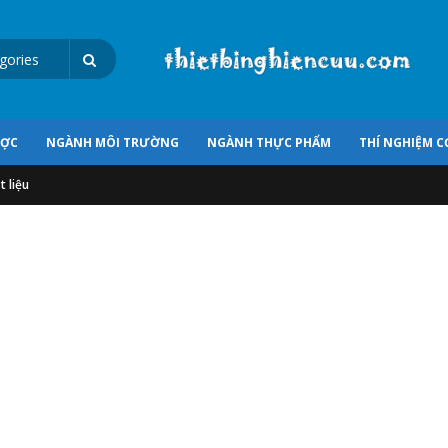
ƯỢC
NGÀNH MÔI TRƯỜNG
NGÀNH THỰC PHẨM
THÍ NGHIỆM C
t liệu