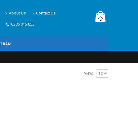
About Us
Contact Us
0386 015 853
Ơ BẢN
View: